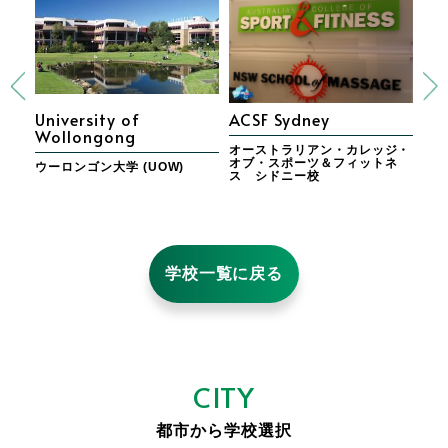
University of
ACSF Sydney
AP
Wollongong
オーストラリアン・カレッジ・
エ
オブ・スポーツ＆フィットネ
ブ
ン・
ウーロンゴン大学 (UOW)
ス シドニー校
ニ
ン校
学校一覧に戻る
CITY
都市から学校選択