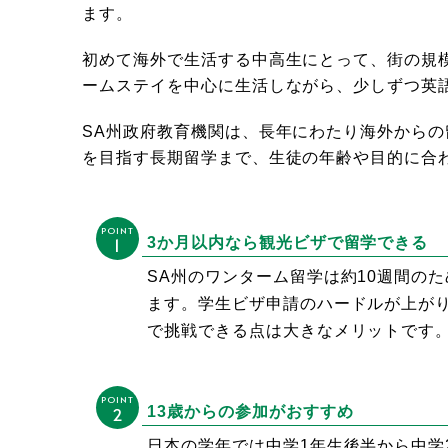
ます。
初めて海外で生活する中高生にとって、街の規
ームステイを中心に生活しながら、少しずつ英
SA州政府教育機関は、長年にわたり海外から
を目指す長期留学まで、生徒の年齢や目的に合
POINT
1
3か月以内なら観光ビザで留学できる
SA州のワンターム留学は約10週間の
ます。学生ビザ申請のハードルが上がり
で挑戦できる点は大きなメリットです
POINT
2
13歳からの参加がおすすめ
日本の学年では中学1年生後半から中学